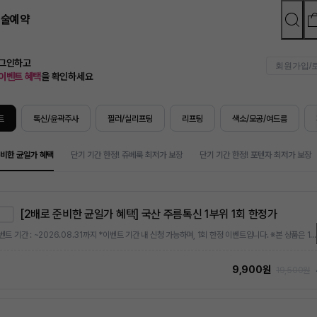
시술예약
로그인하고
회원가입/
이벤트 혜택
을 확인하세요
트
톡신/윤곽주사
필러/실리프팅
리프팅
색소/모공/여드름
준비한 균일가 혜택
단기 기간 한정! 쥬베룩 최저가 보장
단기 기간 한정! 포텐자 최저가 보장
[2배로 준비한 균일가 혜택] 국산 주름톡신 1부위 1회 한정가
*이벤트 기간 : ~2026.08.31까지 *이벤트 기간 내 신청 가능하며, 1회 한정 이벤트입니다. ※본 상품은 1회 한정가 상품으로, 최초 1회에 한해 특별가로 결제 가능합니다. 이후 추가 구매 시에는 상시 정상가 또는 상시 이벤트가가 적용됩니다.
9,900원
19,500원