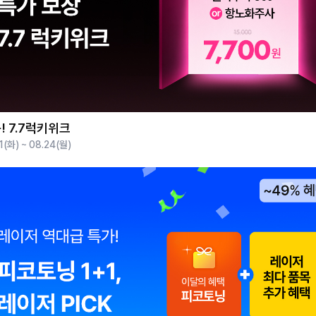
! 7.7럭키위크
1(화) ~ 08.24(월)