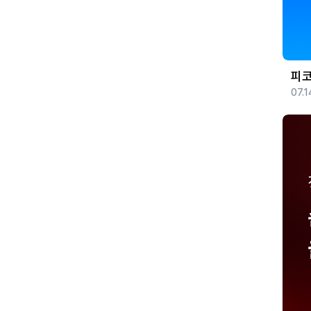
피코
07.1