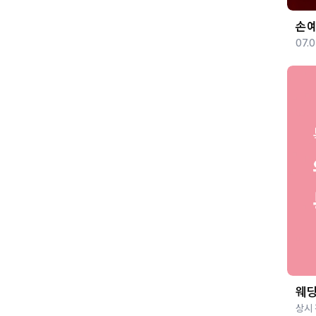
손예
07.0
웨
상시